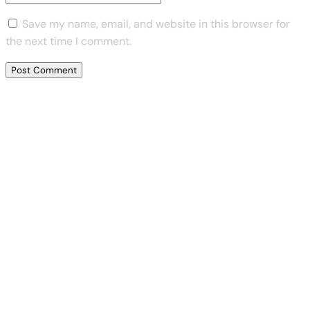
Save my name, email, and website in this browser for
the next time I comment.
Previous
Everything about
casino gramsbet
Next
Everything about