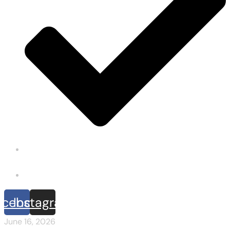
Reserveren
Contact Us
acebook
Instagram
June 16, 2026