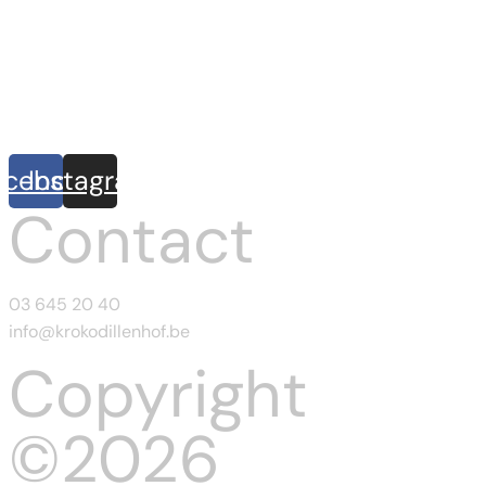
acebook
Instagram
Contact
03 645 20 40
info@krokodillenhof.be
Copyright
©2026