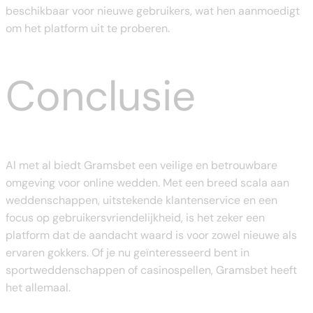
beschikbaar voor nieuwe gebruikers, wat hen aanmoedigt
om het platform uit te proberen.
Conclusie
Al met al biedt Gramsbet een veilige en betrouwbare
omgeving voor online wedden. Met een breed scala aan
weddenschappen, uitstekende klantenservice en een
focus op gebruikersvriendelijkheid, is het zeker een
platform dat de aandacht waard is voor zowel nieuwe als
ervaren gokkers. Of je nu geïnteresseerd bent in
sportweddenschappen of casinospellen, Gramsbet heeft
het allemaal.