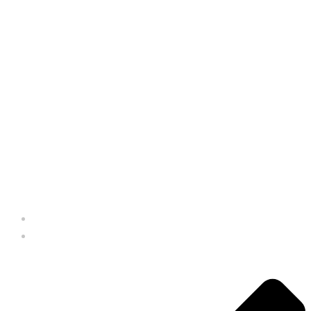
Krokodillenhof
Home
Menukaart