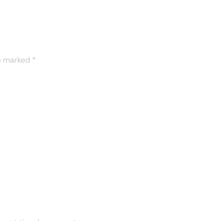
re marked
*