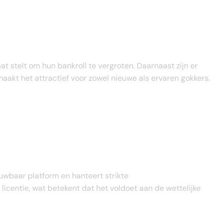
 stelt om hun bankroll te vergroten. Daarnaast zijn er
aakt het attractief voor zowel nieuwe als ervaren gokkers.
ouwbaar platform en hanteert strikte
icentie, wat betekent dat het voldoet aan de wettelijke