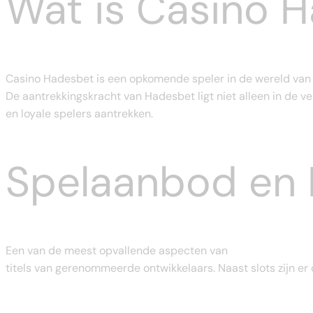
Wat is Casino 
Casino Hadesbet is een opkomende speler in de wereld van on
De aantrekkingskracht van Hadesbet ligt niet alleen in de v
en loyale spelers aantrekken.
Spelaanbod en
Een van de meest opvallende aspecten van
hadesbet casin
titels van gerenommeerde ontwikkelaars. Naast slots zijn er