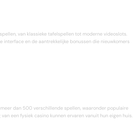
pellen, van klassieke tafelspellen tot moderne videoslots.
jke interface en de aantrekkelijke bonussen die nieuwkomers
 meer dan 500 verschillende spellen, waaronder populaire
 van een fysiek casino kunnen ervaren vanuit hun eigen huis.