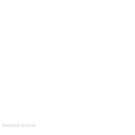
Binobet casino —
complete guide
Next
All about vulkanbet
casino Nederland
Related Article