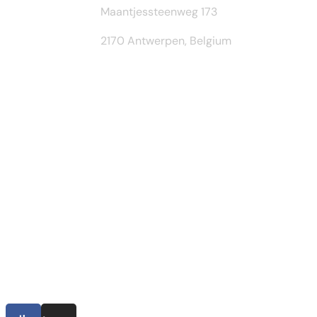
Maantjessteenweg 173
2170 Antwerpen, Belgium