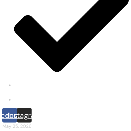
Reserveren
Contact Us
acebook
Instagram
May 25, 2026