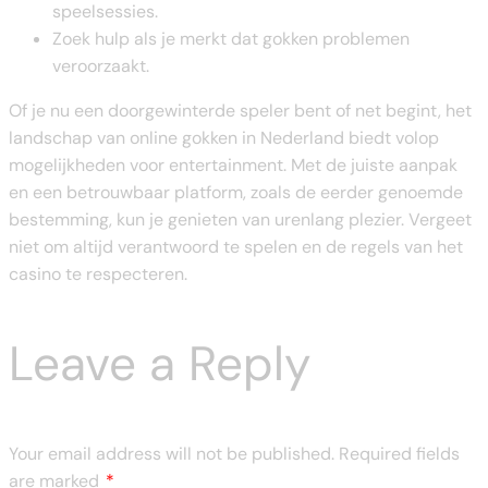
speelsessies.
Zoek hulp als je merkt dat gokken problemen
veroorzaakt.
Of je nu een doorgewinterde speler bent of net begint, het
landschap van online gokken in Nederland biedt volop
mogelijkheden voor entertainment. Met de juiste aanpak
en een betrouwbaar platform, zoals de eerder genoemde
bestemming, kun je genieten van urenlang plezier. Vergeet
niet om altijd verantwoord te spelen en de regels van het
casino te respecteren.
Leave a Reply
Your email address will not be published.
Required fields
are marked
*