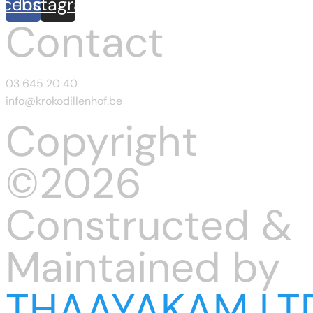
acebook
Instagram
Contact
03 645 20 40
info@krokodillenhof.be
Copyright
©2026
Constructed &
Maintained by
THAAYAKAM LT