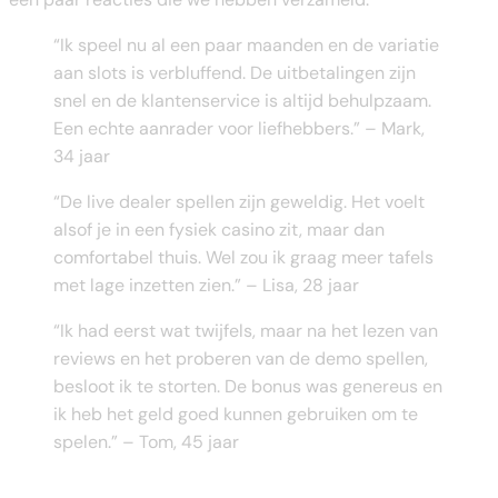
“Ik speel nu al een paar maanden en de variatie
aan slots is verbluffend. De uitbetalingen zijn
snel en de klantenservice is altijd behulpzaam.
Een echte aanrader voor liefhebbers.” – Mark,
34 jaar
“De live dealer spellen zijn geweldig. Het voelt
alsof je in een fysiek casino zit, maar dan
comfortabel thuis. Wel zou ik graag meer tafels
met lage inzetten zien.” – Lisa, 28 jaar
“Ik had eerst wat twijfels, maar na het lezen van
reviews en het proberen van de demo spellen,
besloot ik te storten. De bonus was genereus en
ik heb het geld goed kunnen gebruiken om te
spelen.” – Tom, 45 jaar