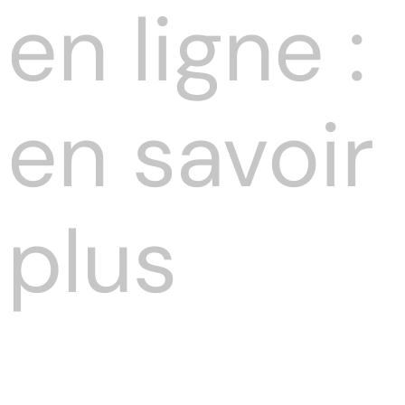
en ligne :
en savoir
plus