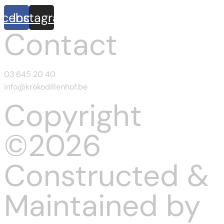
acebook
Instagram
Contact
03 645 20 40
info@krokodillenhof.be
Copyright
©2026
Constructed &
Maintained by