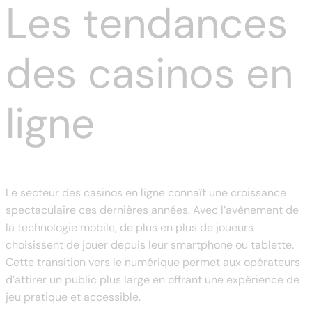
Les tendances
des casinos en
ligne
Le secteur des casinos en ligne connaît une croissance
spectaculaire ces dernières années. Avec l’avènement de
la technologie mobile, de plus en plus de joueurs
choisissent de jouer depuis leur smartphone ou tablette.
Cette transition vers le numérique permet aux opérateurs
d’attirer un public plus large en offrant une expérience de
jeu pratique et accessible.