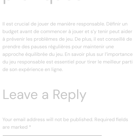
Il est crucial de jouer de manière responsable. Définir un
budget avant de commencer à jouer et s’y tenir peut aider
à prévenir les problèmes de jeu. De plus, il est conseillé de
prendre des pauses régulières pour maintenir une
approche équilibrée du jeu. En savoir plus sur l’importance
du jeu responsable est essentiel pour tirer le meilleur parti
de son expérience en ligne.
Leave a Reply
Your email address will not be published.
Required fields
are marked
*