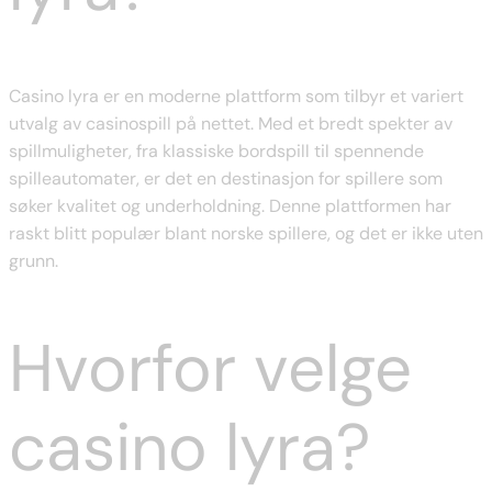
Casino lyra er en moderne plattform som tilbyr et variert
utvalg av casinospill på nettet. Med et bredt spekter av
spillmuligheter, fra klassiske bordspill til spennende
spilleautomater, er det en destinasjon for spillere som
søker kvalitet og underholdning. Denne plattformen har
raskt blitt populær blant norske spillere, og det er ikke uten
grunn.
Hvorfor velge
casino lyra?