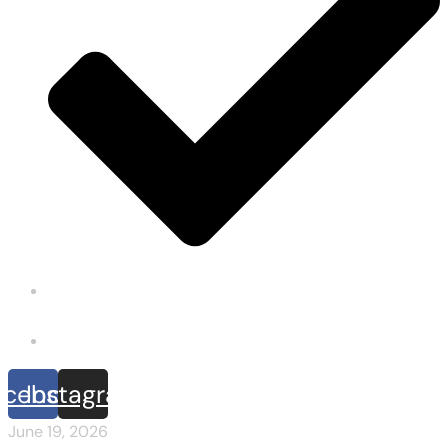
Reserveren
Contact Us
acebook
Instagram
June 19, 2026