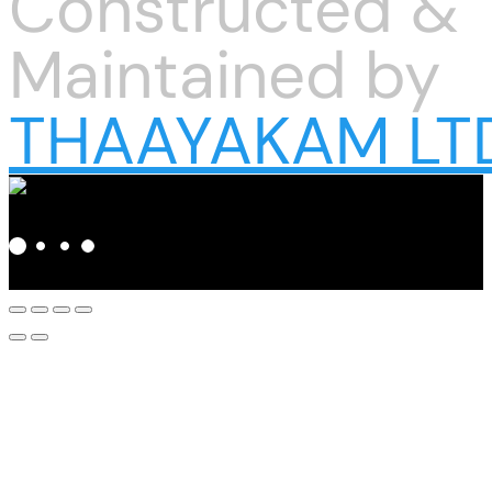
Constructed &
Maintained by
THAAYAKAM LT