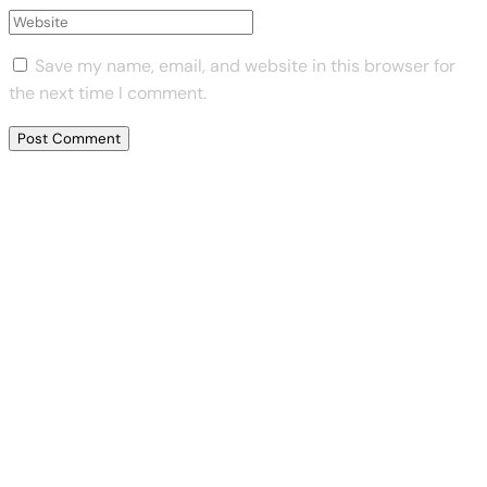
Save my name, email, and website in this browser for
the next time I comment.
Previous
Casino lyra —
complete guide
Next