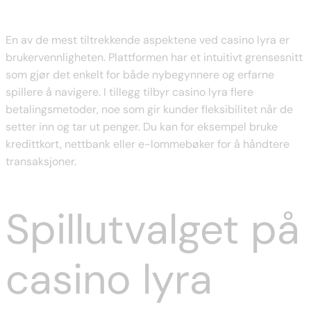
En av de mest tiltrekkende aspektene ved casino lyra er
brukervennligheten. Plattformen har et intuitivt grensesnitt
som gjør det enkelt for både nybegynnere og erfarne
spillere å navigere. I tillegg tilbyr casino lyra flere
betalingsmetoder, noe som gir kunder fleksibilitet når de
setter inn og tar ut penger. Du kan for eksempel bruke
kredittkort, nettbank eller e-lommebøker for å håndtere
transaksjoner.
Spillutvalget på
casino lyra