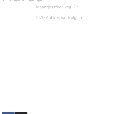
Maantjessteenweg 173
2170 Antwerpen, Belgium