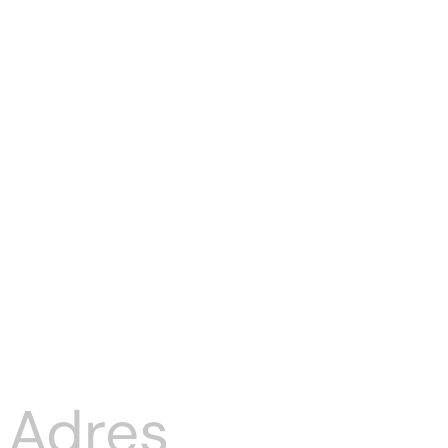
Tucanreviews
KYC Rejected:
Common
Reason...
Aug 03, 2026
Adres