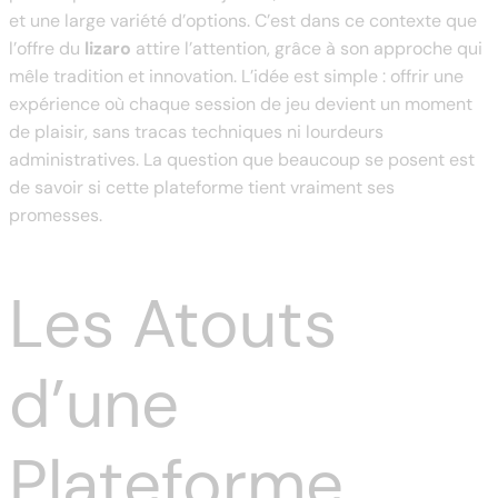
et une large variété d’options. C’est dans ce contexte que
l’offre du
lizaro
attire l’attention, grâce à son approche qui
mêle tradition et innovation. L’idée est simple : offrir une
expérience où chaque session de jeu devient un moment
de plaisir, sans tracas techniques ni lourdeurs
administratives. La question que beaucoup se posent est
de savoir si cette plateforme tient vraiment ses
promesses.
Les Atouts
d’une
Plateforme