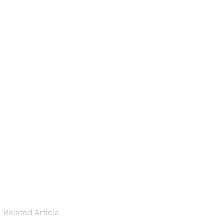
Casino lizaro —
guide complet
Next
Lizaro — guide
complet
Related Article