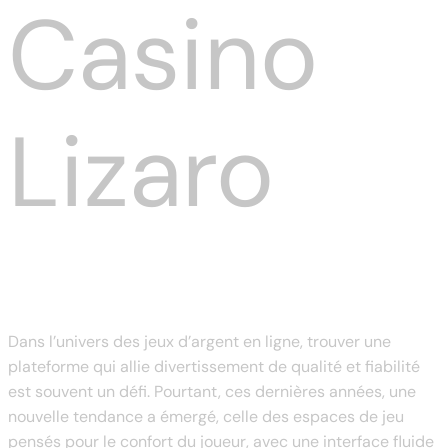
Casino
Lizaro
Dans l’univers des jeux d’argent en ligne, trouver une
plateforme qui allie divertissement de qualité et fiabilité
est souvent un défi. Pourtant, ces dernières années, une
nouvelle tendance a émergé, celle des espaces de jeu
pensés pour le confort du joueur, avec une interface fluide