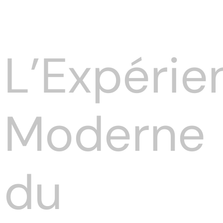
L’Expérie
Moderne
du