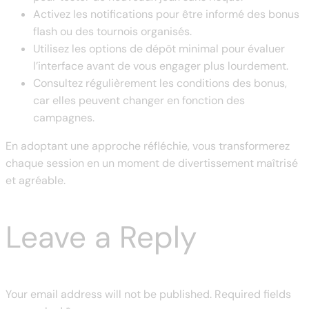
Activez les notifications pour être informé des bonus
flash ou des tournois organisés.
Utilisez les options de dépôt minimal pour évaluer
l’interface avant de vous engager plus lourdement.
Consultez régulièrement les conditions des bonus,
car elles peuvent changer en fonction des
campagnes.
En adoptant une approche réfléchie, vous transformerez
chaque session en un moment de divertissement maîtrisé
et agréable.
Leave a Reply
Your email address will not be published.
Required fields