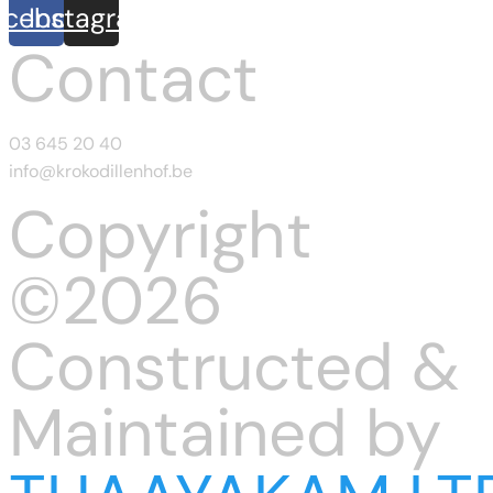
acebook
Instagram
Contact
03 645 20 40
info@krokodillenhof.be
Copyright
©2026
Constructed &
Maintained by