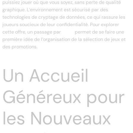
puissiez jouer où que vous soyez, sans perte de qualité
graphique. L’environnement est sécurisé par des
technologies de cryptage de données, ce qui rassure les
joueurs soucieux de leur confidentialité. Pour explorer
cette offre, un passage par
lizaro
permet de se faire une
première idée de l’organisation de la sélection de jeux et
des promotions.
Un Accueil
Généreux pour
les Nouveaux