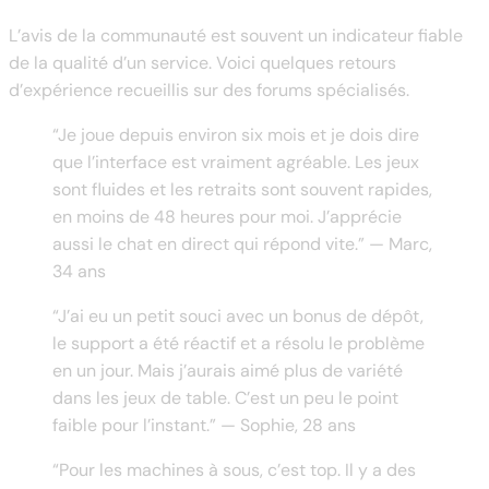
L’avis de la communauté est souvent un indicateur fiable
de la qualité d’un service. Voici quelques retours
d’expérience recueillis sur des forums spécialisés.
“Je joue depuis environ six mois et je dois dire
que l’interface est vraiment agréable. Les jeux
sont fluides et les retraits sont souvent rapides,
en moins de 48 heures pour moi. J’apprécie
aussi le chat en direct qui répond vite.” — Marc,
34 ans
“J’ai eu un petit souci avec un bonus de dépôt,
le support a été réactif et a résolu le problème
en un jour. Mais j’aurais aimé plus de variété
dans les jeux de table. C’est un peu le point
faible pour l’instant.” — Sophie, 28 ans
“Pour les machines à sous, c’est top. Il y a des