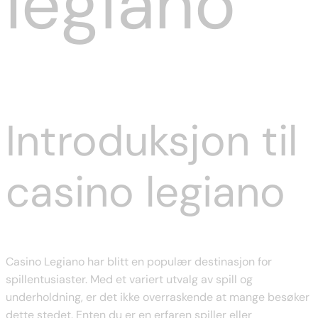
legiano
Introduksjon til
casino legiano
Casino Legiano har blitt en populær destinasjon for
spillentusiaster. Med et variert utvalg av spill og
underholdning, er det ikke overraskende at mange besøker
dette stedet. Enten du er en erfaren spiller eller