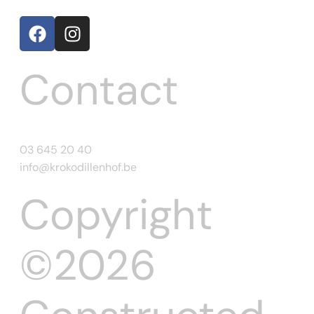
Contact
03 645 20 40
info@krokodillenhof.be
Copyright
©2026