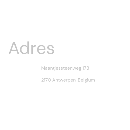
Aug 03, 2026
Adres
Maantjessteenweg 173
2170 Antwerpen, Belgium