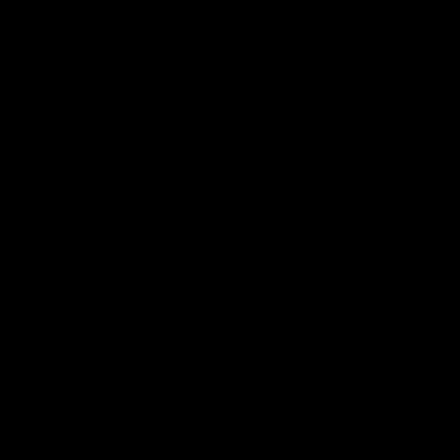
ino zotabet
YC Rejected: Co