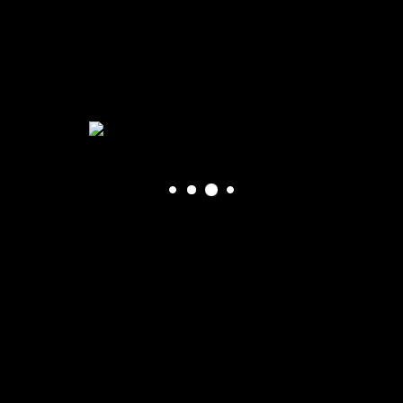
enrichissante, il existe des pièges à éviter. Certaines plate
nérales et de ne jamais céder à la tentation d’inscrire vos inf
e
pour sécuriser votre expérience de jeu.
re marked
*