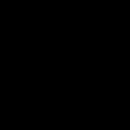
e :
 option