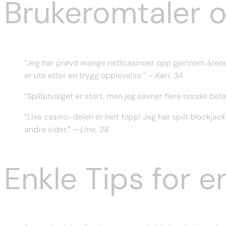
Brukeromtaler o
“Jeg har prøvd mange nettcasinoer opp gjennom årene, m
er ute etter en trygg opplevelse.” –
Kari, 34
“Spillutvalget er stort, men jeg savner flere norske bet
“Live casino-delen er helt topp! Jeg har spilt blackj
andre sider.” –
Line, 28
Enkle Tips for e