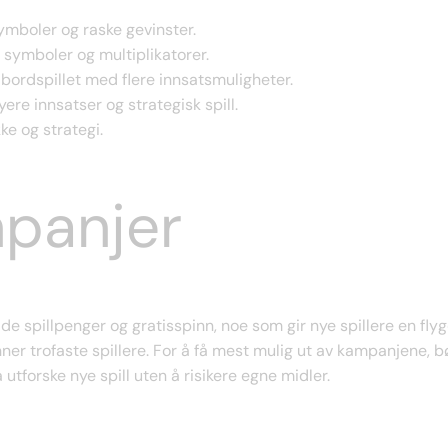
ymboler og raske gevinster.
 symboler og multiplikatorer.
 bordspillet med flere innsatsmuligheter.
ere innsatser og strategisk spill.
ke og strategi.
panjer
spillpenger og gratisspinn, noe som gir nye spillere en flygend
er trofaste spillere. For å få mest mulig ut av kampanjene, b
 utforske nye spill uten å risikere egne midler.