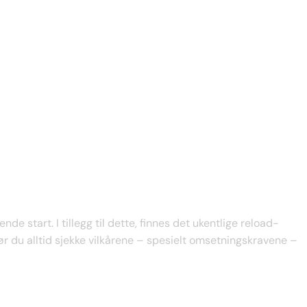
e start. I tillegg til dette, finnes det ukentlige reload-
ør du alltid sjekke vilkårene – spesielt omsetningskravene –