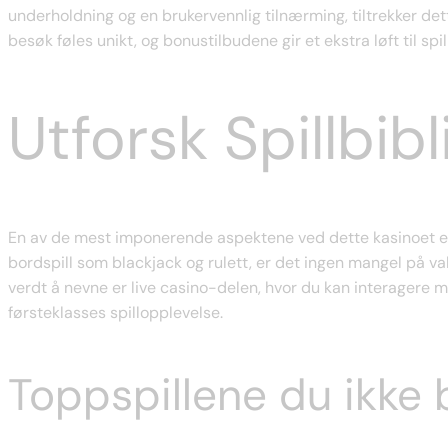
underholdning og en brukervennlig tilnærming, tiltrekker det
besøk føles unikt, og bonustilbudene gir et ekstra løft til sp
Utforsk Spillbib
En av de mest imponerende aspektene ved dette kasinoet er b
bordspill som blackjack og rulett, er det ingen mangel på val
verdt å nevne er live casino-delen, hvor du kan interagere 
førsteklasses spillopplevelse.
Toppspillene du ikke 