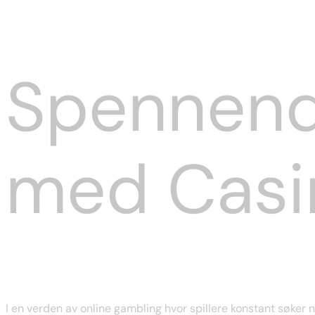
Spennende
med Casi
I en verden av online gambling hvor spillere konstant søker n