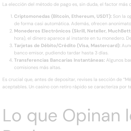
La elección del método de pago es, sin duda, el factor más 
Criptomonedas (Bitcoin, Ethereum, USDT):
Son la op
de forma casi automática. Además, ofrecen anonimato 
Monederos Electrónicos (Skrill, Neteller, MuchBett
hora), el dinero aparece al instante en tu monedero. Des
Tarjetas de Débito/Crédito (Visa, Mastercard):
Aunq
banco emisor, pudiendo tardar hasta 3 días.
Transferencias Bancarias Instantáneas:
Algunos ban
comisiones más altas.
Es crucial que, antes de depositar, revises la sección de 
aceptables. Un casino con retiro rápido se caracteriza por 
Lo que Opinan l