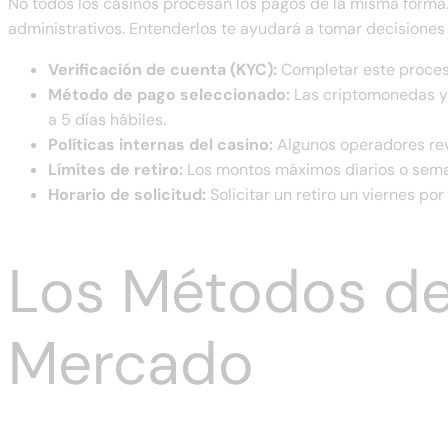
No todos los casinos procesan los pagos de la misma forma.
administrativos. Entenderlos te ayudará a tomar decisione
Verificación de cuenta (KYC):
Completar este proceso 
Método de pago seleccionado:
Las criptomonedas y 
a 5 días hábiles.
Políticas internas del casino:
Algunos operadores rev
Límites de retiro:
Los montos máximos diarios o seman
Horario de solicitud:
Solicitar un retiro un viernes p
Los Métodos de
Mercado