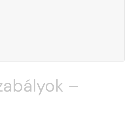
szabályok –