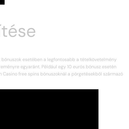
sítése
sit bónuszok esetében a legfontosabb a tételkövetelmény
ereményre egyaránt. Például egy 10 eurós bónusz esetén
son Casino free spins bónuszoknál a pörgetésekből származó