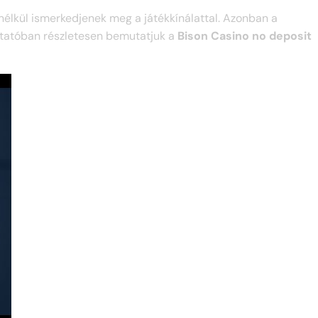
nélkül ismerkedjenek meg a játékkínálattal. Azonban a
utatóban részletesen bemutatjuk a
Bison Casino no deposit