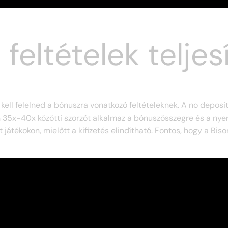
i feltételek telje
 kell felelned a bónuszra vonatkozó feltételeknek. A no depo
an 35x-40x közötti szorzót alkalmaz a bónuszösszegre és a ny
játékokon, mielőtt a kifizetés elindítható. Fontos, hogy a Bi