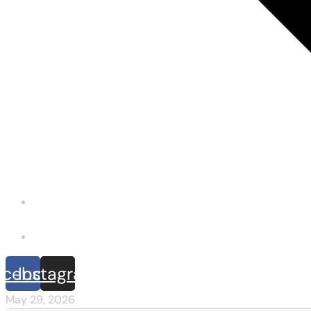
Reserveren
Contact Us
acebook
Instagram
May 29, 2026