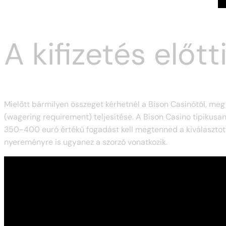
A kifizetés előtt
Mielőtt bármilyen összeget kérhetnél a Bison Casinótól, meg
(wagering requirement) teljesítése. A Bison Casino tipikus
350-400 euró értékű fogadást kell megtenned a kiválasztott 
nyereményre is ugyanez a szorzó vonatkozik.