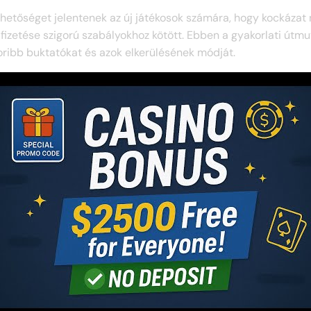
ehetőséget jelentenek az új játékosok számára, hogy kockázat 
izetése szigorú szabályokhoz kötött. Ebben a gyakorlati útm
ribb buktatókat és azok elkerülésének módját.