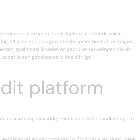
 bonussen. Een naam die de laatste tijd steeds vaker
ng. Of je nu een doorgewinterde speler bent of net begint,
nmerken, spelmogelijkheden en gebruikerservaringen die dit
 zodat je een gebalanceerd beeld krijgt.
dit platform
e casino’s vrij eenvoudig. Hier is een korte handleiding om
m, e-mailadres en geboortedatum. Zorg dat alles klopt, want