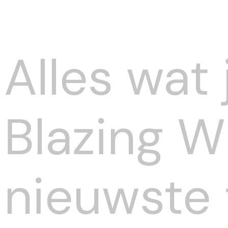
Alles wat
Blazing W
nieuwste 