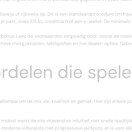
sbewijs of rijbewijs op. Dit is een standaardprocedure om fra
e past, zoals iDEAL, creditcard of een e-wallet. De minimale st
onus. Lees de voorwaarden zorgvuldig door, vooral de inzetve
heek met gokkasten, tafelspellen en live dealer-opties. Gebrui
rdelen die spele
llemaal om de mix van kwaliteit en gemak. Hier zijn enkele 
mobiel werkt de site vloeiend en intuïtief, met snelle laadtijd
 moderne videoslots met progressieve jackpots, er is voor elk 