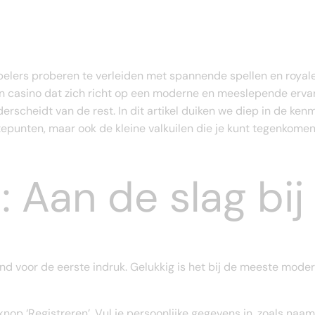
pelers proberen te verleiden met spannende spellen en royale
en casino dat zich richt op een moderne en meeslepende ervari
derscheidt van de rest. In dit artikel duiken we diep in de ke
punten, maar ook de kleine valkuilen die je kunt tegenkomen,
 Aan de slag bij 
d voor de eerste indruk. Gelukkig is het bij de meeste modern
nop ‘Registreren’. Vul je persoonlijke gegevens in, zoals naa