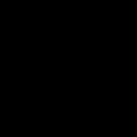
je moet
weten
over het
Betspino