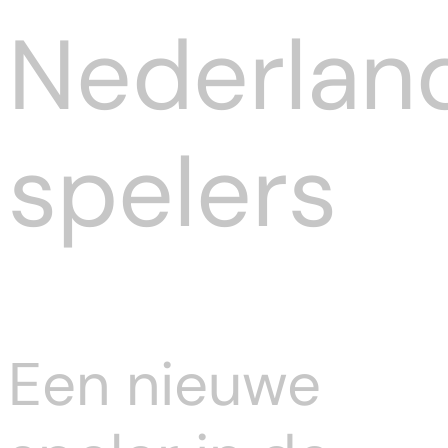
Nederlan
spelers
Een nieuwe