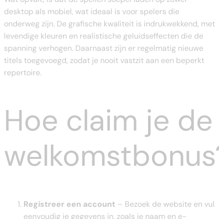
desktop als mobiel, wat ideaal is voor spelers die
onderweg zijn. De grafische kwaliteit is indrukwekkend, met
levendige kleuren en realistische geluidseffecten die de
spanning verhogen. Daarnaast zijn er regelmatig nieuwe
titels toegevoegd, zodat je nooit vastzit aan een beperkt
repertoire.
Hoe claim je de
welkomstbonus
Registreer een account
– Bezoek de website en vul
eenvoudig je gegevens in, zoals je naam en e-