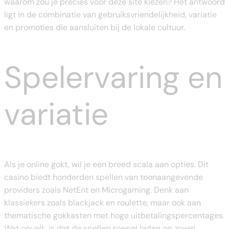
waarom zou je precies voor deze site kiezen? Het antwoord
ligt in de combinatie van gebruiksvriendelijkheid, variatie
en promoties die aansluiten bij de lokale cultuur.
Spelervaring en
variatie
Als je online gokt, wil je een breed scala aan opties. Dit
casino biedt honderden spellen van toonaangevende
providers zoals NetEnt en Microgaming. Denk aan
klassiekers zoals blackjack en roulette, maar ook aan
thematische gokkasten met hoge uitbetalingspercentages.
Wat opvalt, is dat de spellen soepel laden op zowel