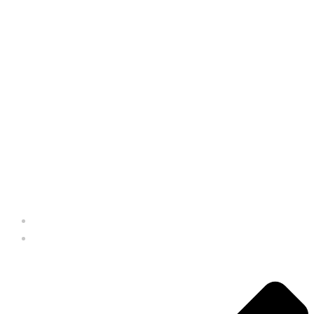
Krokodillenhof
Home
Menukaart