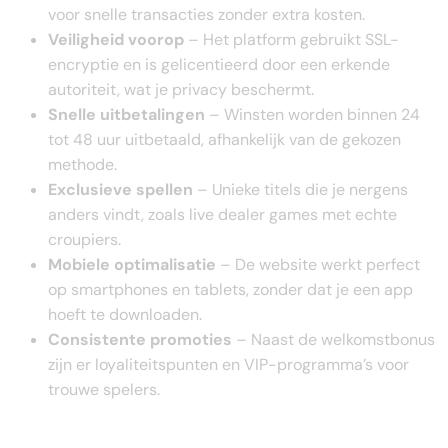
voor snelle transacties zonder extra kosten.
Veiligheid voorop
– Het platform gebruikt SSL-
encryptie en is gelicentieerd door een erkende
autoriteit, wat je privacy beschermt.
Snelle uitbetalingen
– Winsten worden binnen 24
tot 48 uur uitbetaald, afhankelijk van de gekozen
methode.
Exclusieve spellen
– Unieke titels die je nergens
anders vindt, zoals live dealer games met echte
croupiers.
Mobiele optimalisatie
– De website werkt perfect
op smartphones en tablets, zonder dat je een app
hoeft te downloaden.
Consistente promoties
– Naast de welkomstbonus
zijn er loyaliteitspunten en VIP-programma’s voor
trouwe spelers.