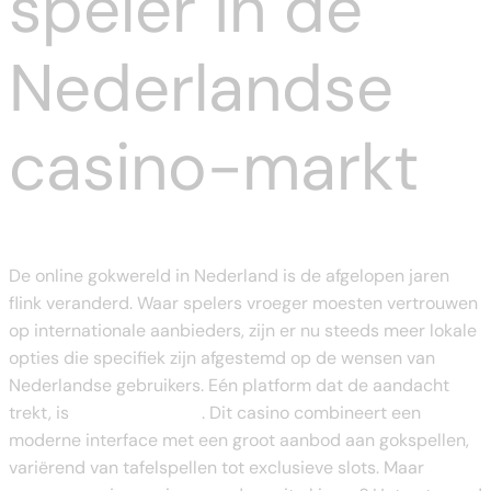
speler in de
Nederlandse
casino-markt
De online gokwereld in Nederland is de afgelopen jaren
flink veranderd. Waar spelers vroeger moesten vertrouwen
op internationale aanbieders, zijn er nu steeds meer lokale
opties die specifiek zijn afgestemd op de wensen van
Nederlandse gebruikers. Eén platform dat de aandacht
trekt, is
betsixtyynl.com
. Dit casino combineert een
moderne interface met een groot aanbod aan gokspellen,
variërend van tafelspellen tot exclusieve slots. Maar