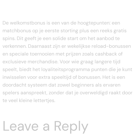
De welkomstbonus is een van de hoogtepunten: een
matchbonus op je eerste storting plus een reeks gratis
spins. Dit geeft je een solide start om het aanbod te
verkennen. Daarnaast zijn er wekelijkse reload-bonussen
en speciale toernooien met prijzen zoals cashback of
exclusieve merchandise. Voor wie graag langere tijd
speelt, biedt het loyaliteitsprogramma punten die je kunt
inwisselen voor extra speeltijd of bonussen. Het is een
doordacht systeem dat zowel beginners als ervaren
spelers aanspreekt, zonder dat je overweldigd raakt door
te veel kleine lettertjes.
Leave a Reply