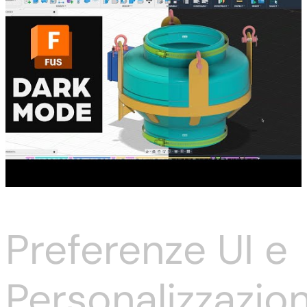
Preferenze UI e
Personalizzazio