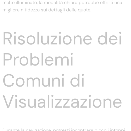
molto illuminato, la modalità chiara potrebbe offrirti una
migliore nitidezza sui dettagli delle quote.
Risoluzione dei
Problemi
Comuni di
Visualizzazione
Durante la navigazione, potresti incontrare piccoli intoppi