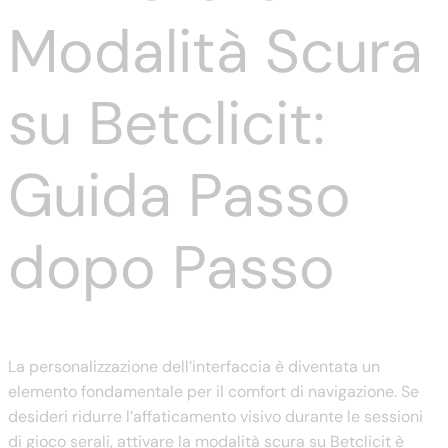
Modalità Scura
su Betclicit:
Guida Passo
dopo Passo
La personalizzazione dell’interfaccia è diventata un
elemento fondamentale per il comfort di navigazione. Se
desideri ridurre l’affaticamento visivo durante le sessioni
di gioco serali, attivare la modalità scura su Betclicit è