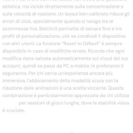
estetica, ma incide direttamente sulla concentrazione e
sulla velocità di reazione. Un layout ben calibrato riduce gli
errori di click, specialmente quando si naviga tra le
scommesse live. Betclicit permette di salvare fino a tre
profili di personalizzazione, utili se condividi il dispositivo
con altri utenti. La funzione “Reset to Default” è sempre
disponibile in caso di modifiche errate. Ricorda che ogni
modifica viene salvata automaticamente sul cloud del tuo
account, quindi se passi da PC a mobile, le preferenze ti
seguiranno. Per chi cerca un’esperienza ancora più
immersiva, l’abbinamento della modalità scura con la
riduzione delle animazioni è una scelta vincente. Questa
combinazione è particolarmente apprezzata da chi utilizza
Betclic
per sessioni di gioco lunghe, dove la stabilità visiva
è cruciale.