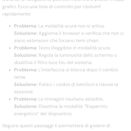
grafici. Ecco una lista di controllo per risolverli
rapidamente:
Problema:
La modalità scura non si attiva.
Soluzione:
Aggiorna il browser e verifica che non ci
siano estensioni che forzano temi chiari.
Problema:
Testo illeggibile in modalità scura.
Soluzione:
Regola la luminosità dello schermo o
disattiva il filtro luce blu del sistema.
Problema:
L’interfaccia si blocca dopo il cambio
tema.
Soluzione:
Pulisci i cookie di betclicit e riavvia la
sessione.
Problema:
Le immagini risultano sbiadite.
Soluzione:
Disattiva la modalità “Risparmio
energetico” del dispositivo.
Seguire questi passaggi ti permetterà di godere di