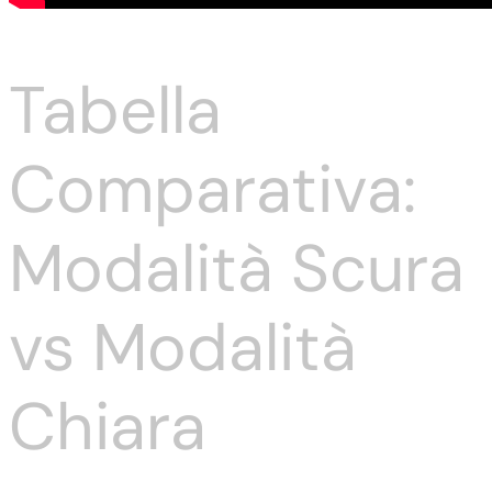
Tabella
Comparativa:
Modalità Scura
vs Modalità
Chiara