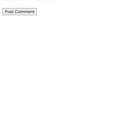
Previous
Betcity Sticky Wild
Slots Top Tien
Next
Tavoli di Poker Live
Betflag Casino