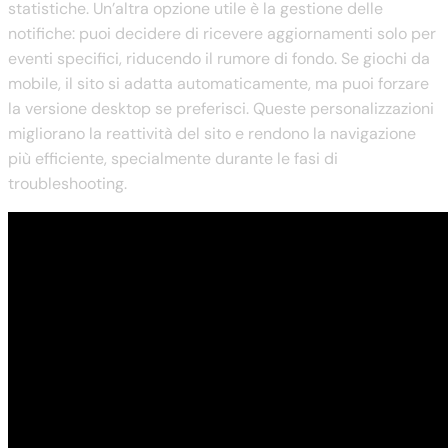
statistiche. Un’altra opzione utile è la gestione delle
notifiche: puoi decidere di ricevere aggiornamenti solo per
eventi specifici, riducendo il rumore di fondo. Se giochi da
mobile, il sito si adatta automaticamente, ma puoi forzare
la versione desktop se preferisci. Queste personalizzazioni
migliorano la reattività del sito e rendono la navigazione
più efficiente, specialmente durante le fasi di
troubleshooting.