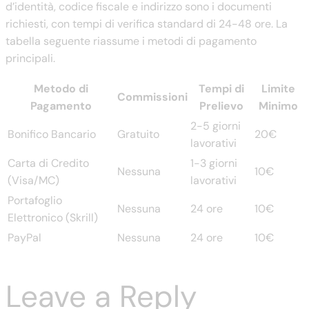
d’identità, codice fiscale e indirizzo sono i documenti
richiesti, con tempi di verifica standard di 24-48 ore. La
tabella seguente riassume i metodi di pagamento
principali.
Metodo di
Tempi di
Limite
Commissioni
Pagamento
Prelievo
Minimo
2-5 giorni
Bonifico Bancario
Gratuito
20€
lavorativi
Carta di Credito
1-3 giorni
Nessuna
10€
(Visa/MC)
lavorativi
Portafoglio
Nessuna
24 ore
10€
Elettronico (Skrill)
PayPal
Nessuna
24 ore
10€
Leave a Reply