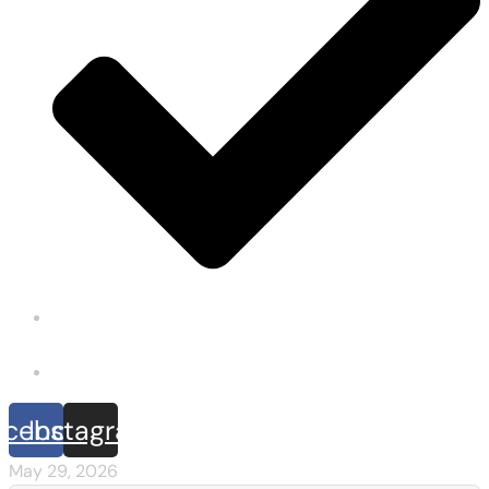
Reserveren
Contact Us
acebook
Instagram
May 29, 2026