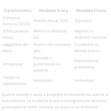
Caratteristica
Modalità Scura
Modalità Chiara
Consumo
Ridotto fino al 30%
Standard
batteria (OLED)
Affaticamento
Minore in ambienti
Migliore in
visivo
bui
ambienti luminosi
Leggibilità del
Buona con contrasto
Eccellente su
testo
alto
sfondo bianco
Manuale o
Impostazione
Attivazione
automatica via
predefinita
sistema
Tempo di
Immediato
Immediato
adattamento
Questa tabella ti aiuta a scegliere la modalità più adatta al
tuo contesto. La modalità scura è consigliata per sessioni
prolungate di notte; tuttavia, se lavori in un ambiente