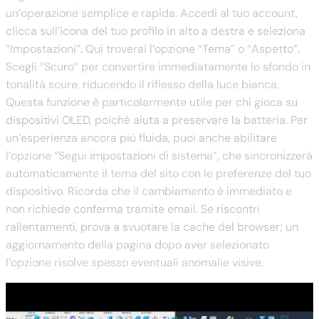
un’operazione semplice e rapida. Accedi al tuo account,
clicca sull’icona del tuo profilo in alto a destra e seleziona
“Impostazioni”. Qui troverai l’opzione “Tema” o “Aspetto”.
Scegli “Scuro” per convertire immediatamente lo sfondo in
tonalità scure, riducendo il riflesso della luce bianca.
Questa funzione è particolarmente utile per chi gioca su
dispositivi OLED, poiché aiuta a preservare la batteria. Per
un’esperienza ancora più fluida, puoi anche abilitare
l’opzione “Segui impostazioni di sistema”, che sincronizzerà
automaticamente il tema del sito con le preferenze del tuo
dispositivo. Ricorda che il cambiamento è immediato e
non richiede conferma tramite email. Se riscontri
rallentamenti, prova a svuotare la cache del browser; un
aggiornamento della pagina dopo aver selezionato
l’opzione risolve spesso eventuali anomalie visive.