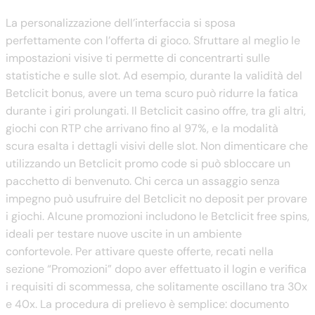
La personalizzazione dell’interfaccia si sposa
perfettamente con l’offerta di gioco. Sfruttare al meglio le
impostazioni visive ti permette di concentrarti sulle
statistiche e sulle slot. Ad esempio, durante la validità del
Betclicit bonus, avere un tema scuro può ridurre la fatica
durante i giri prolungati. Il Betclicit casino offre, tra gli altri,
giochi con RTP che arrivano fino al 97%, e la modalità
scura esalta i dettagli visivi delle slot. Non dimenticare che
utilizzando un Betclicit promo code si può sbloccare un
pacchetto di benvenuto. Chi cerca un assaggio senza
impegno può usufruire del Betclicit no deposit per provare
i giochi. Alcune promozioni includono le Betclicit free spins,
ideali per testare nuove uscite in un ambiente
confortevole. Per attivare queste offerte, recati nella
sezione “Promozioni” dopo aver effettuato il login e verifica
i requisiti di scommessa, che solitamente oscillano tra 30x
e 40x. La procedura di prelievo è semplice: documento