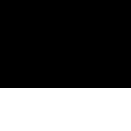
©2026
Constructed &
Maintained by
THAAYAKAM LT