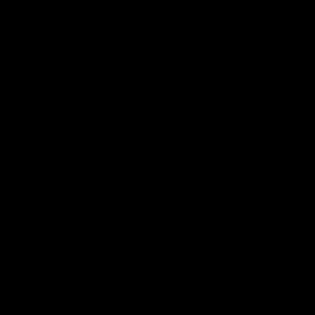
Hoe speel je