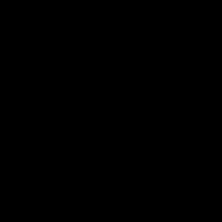
Krokodillenhof
Home
Menukaart