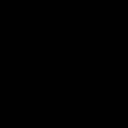
tfaden