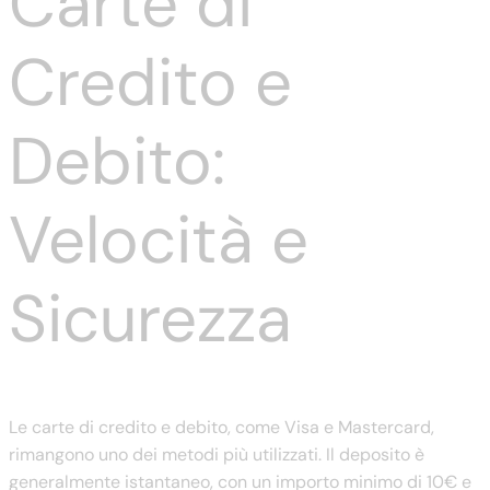
Carte di
Credito e
Debito:
Velocità e
Sicurezza
Le carte di credito e debito, come Visa e Mastercard,
rimangono uno dei metodi più utilizzati. Il deposito è
generalmente istantaneo, con un importo minimo di 10€ e