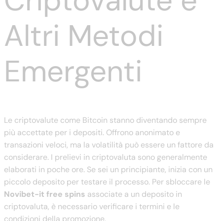
Criptovalute e
Altri Metodi
Emergenti
Le criptovalute come Bitcoin stanno diventando sempre
più accettate per i depositi. Offrono anonimato e
transazioni veloci, ma la volatilità può essere un fattore da
considerare. I prelievi in criptovaluta sono generalmente
elaborati in poche ore. Se sei un principiante, inizia con un
piccolo deposito per testare il processo. Per sbloccare le
Novibet-it free spins
associate a un deposito in
criptovaluta, è necessario verificare i termini e le
condizioni della promozione.