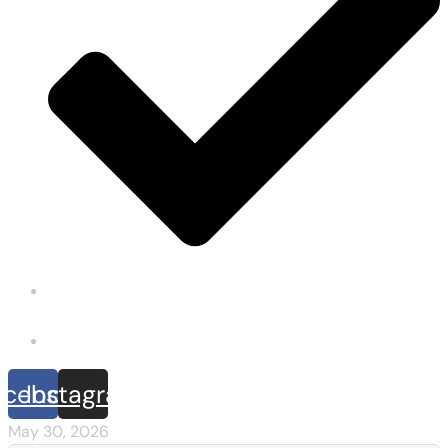
Reserveren
Contact Us
acebook
Instagram
May 30, 2026