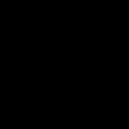
online
casinot
för dina
behov