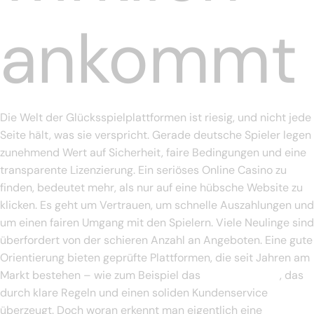
ankommt
Die Welt der Glücksspielplattformen ist riesig, und nicht jede
Seite hält, was sie verspricht. Gerade deutsche Spieler legen
zunehmend Wert auf Sicherheit, faire Bedingungen und eine
transparente Lizenzierung. Ein seriöses Online Casino zu
finden, bedeutet mehr, als nur auf eine hübsche Website zu
klicken. Es geht um Vertrauen, um schnelle Auszahlungen und
um einen fairen Umgang mit den Spielern. Viele Neulinge sind
überfordert von der schieren Anzahl an Angeboten. Eine gute
Orientierung bieten geprüfte Plattformen, die seit Jahren am
Markt bestehen – wie zum Beispiel das
goldbet casino
, das
durch klare Regeln und einen soliden Kundenservice
überzeugt. Doch woran erkennt man eigentlich eine