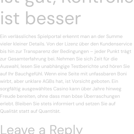
ist besser
Ein verlässliches Spielportal erkennt man an der Summe
vieler kleiner Details. Von der Lizenz über den Kundenservice
bis hin zur Transparenz der Bedingungen – jeder Punkt trägt
zur Gesamterfahrung bei. Nehmen Sie sich Zeit für die
Auswahl, lesen Sie unabhängige Testberichte und hören Sie
auf Ihr Bauchgefühl. Wenn eine Seite mit unfassbaren Boni
wirbt, aber unklare AGBs hat, ist Vorsicht geboten. Ein
sorgfältig ausgewähltes Casino kann über Jahre hinweg
Freude bereiten, ohne dass man böse Überraschungen
erlebt. Bleiben Sie stets informiert und setzen Sie auf
Qualität statt auf Quantität.
Leave a Reply