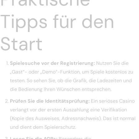
Tipps für den
Start
Spielesuche vor der Registrierung:
Nutzen Sie die
„Gast“- oder „Demo“-Funktion, um Spiele kostenlos zu
testen. So sehen Sie, ob die Grafik, die Ladezeiten und
die Bedienung Ihren Wünschen entsprechen.
Prüfen Sie die Identitätsprüfung:
Ein seriöses Casino
verlangt vor der ersten Auszahlung eine Verifikation
(Kopie des Ausweises, Adressnachweis). Das ist normal
und dient dem Spielerschutz.
Lesen Sie die AGBs:
Besonders die