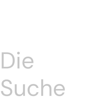
May 30, 2026
Die
Suche