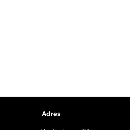
Common
Reason...
Aug 03, 2026
Adres