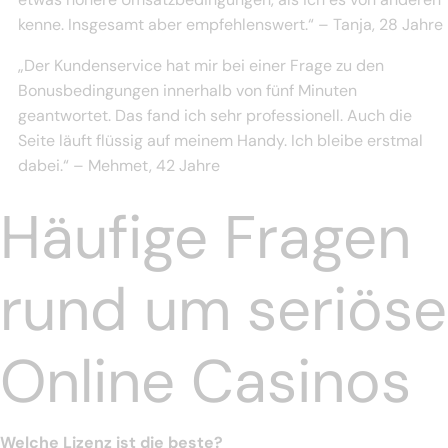
kenne. Insgesamt aber empfehlenswert.“ – Tanja, 28 Jahre
„Der Kundenservice hat mir bei einer Frage zu den
Bonusbedingungen innerhalb von fünf Minuten
geantwortet. Das fand ich sehr professionell. Auch die
Seite läuft flüssig auf meinem Handy. Ich bleibe erstmal
dabei.“ – Mehmet, 42 Jahre
Häufige Fragen
rund um seriöse
Online Casinos
Welche Lizenz ist die beste?