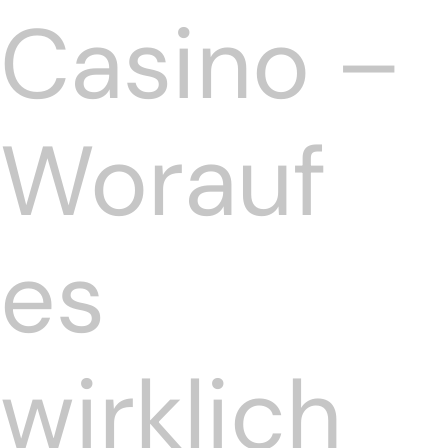
Casino –
Worauf
es
wirklich