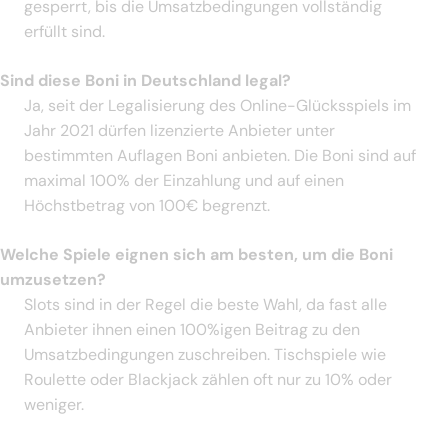
gesperrt, bis die Umsatzbedingungen vollständig
erfüllt sind.
Sind diese Boni in Deutschland legal?
Ja, seit der Legalisierung des Online-Glücksspiels im
Jahr 2021 dürfen lizenzierte Anbieter unter
bestimmten Auflagen Boni anbieten. Die Boni sind auf
maximal 100% der Einzahlung und auf einen
Höchstbetrag von 100€ begrenzt.
Welche Spiele eignen sich am besten, um die Boni
umzusetzen?
Slots sind in der Regel die beste Wahl, da fast alle
Anbieter ihnen einen 100%igen Beitrag zu den
Umsatzbedingungen zuschreiben. Tischspiele wie
Roulette oder Blackjack zählen oft nur zu 10% oder
weniger.