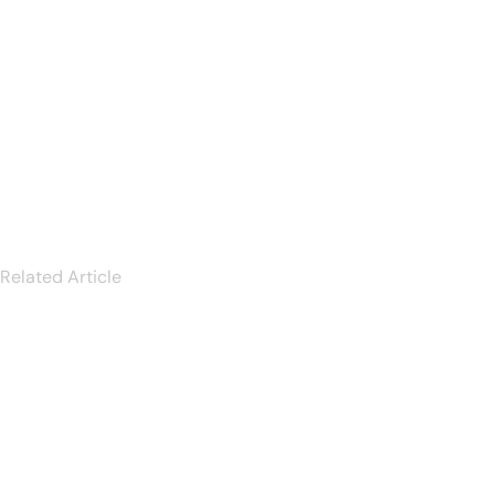
Next
Echtgeld casino
online — vollständiger
Leitfaden
Related Article
Tucanreviews
KYC Rejected: