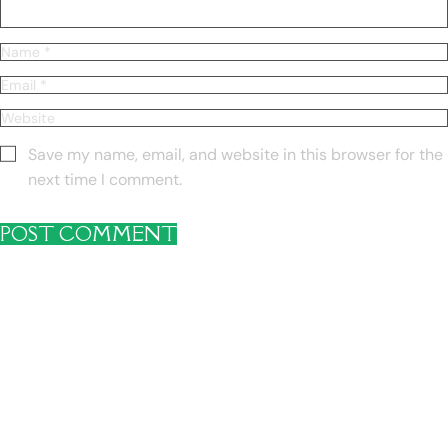
Save my name, email, and website in this browser for the
next time I comment.
Previous
Bonus casino sans
dépôt — guide
complet