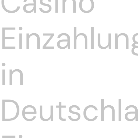
Casino
Einzahlu
in
Deutschla