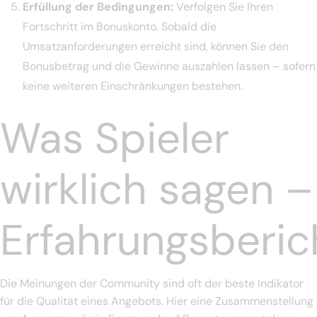
Erfüllung der Bedingungen:
Verfolgen Sie Ihren
Fortschritt im Bonuskonto. Sobald die
Umsatzanforderungen erreicht sind, können Sie den
Bonusbetrag und die Gewinne auszahlen lassen – sofern
keine weiteren Einschränkungen bestehen.
Was Spieler
wirklich sagen –
Erfahrungsberic
Die Meinungen der Community sind oft der beste Indikator
für die Qualität eines Angebots. Hier eine Zusammenstellung