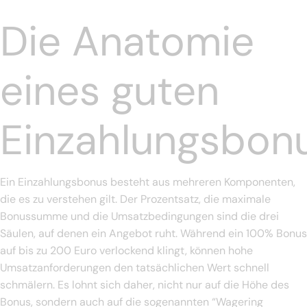
Die Anatomie
eines guten
Einzahlungsbon
Ein Einzahlungsbonus besteht aus mehreren Komponenten,
die es zu verstehen gilt. Der Prozentsatz, die maximale
Bonussumme und die Umsatzbedingungen sind die drei
Säulen, auf denen ein Angebot ruht. Während ein 100% Bonus
auf bis zu 200 Euro verlockend klingt, können hohe
Umsatzanforderungen den tatsächlichen Wert schnell
schmälern. Es lohnt sich daher, nicht nur auf die Höhe des
Bonus, sondern auch auf die sogenannten “Wagering