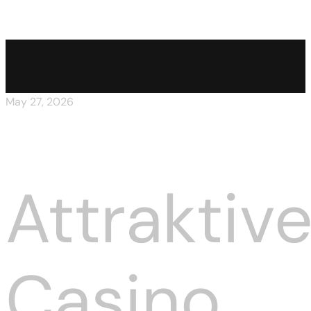
Krokodillenhof
May 27, 2026
Attraktiv
Casino