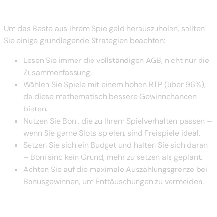
Um das Beste aus Ihrem Spielgeld herauszuholen, sollten
Sie einige grundlegende Strategien beachten:
Lesen Sie immer die vollständigen AGB, nicht nur die
Zusammenfassung.
Wählen Sie Spiele mit einem hohen RTP (über 96%),
da diese mathematisch bessere Gewinnchancen
bieten.
Nutzen Sie Boni, die zu Ihrem Spielverhalten passen –
wenn Sie gerne Slots spielen, sind Freispiele ideal.
Setzen Sie sich ein Budget und halten Sie sich daran
– Boni sind kein Grund, mehr zu setzen als geplant.
Achten Sie auf die maximale Auszahlungsgrenze bei
Bonusgewinnen, um Enttäuschungen zu vermeiden.