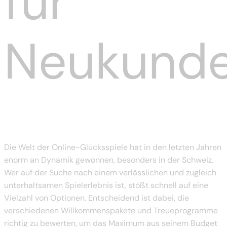
für
Neukund
Die Welt der Online-Glücksspiele hat in den letzten Jahren
enorm an Dynamik gewonnen, besonders in der Schweiz.
Wer auf der Suche nach einem verlässlichen und zugleich
unterhaltsamen Spielerlebnis ist, stößt schnell auf eine
Vielzahl von Optionen. Entscheidend ist dabei, die
verschiedenen Willkommenspakete und Treueprogramme
richtig zu bewerten, um das Maximum aus seinem Budget