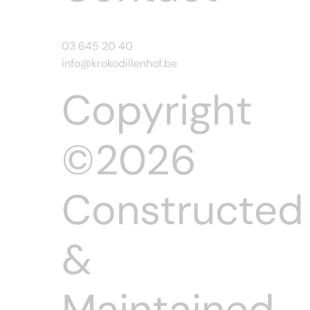
03 645 20 40
info@krokodillenhof.be
Copyright
©2026
Constructed
&
Maintained