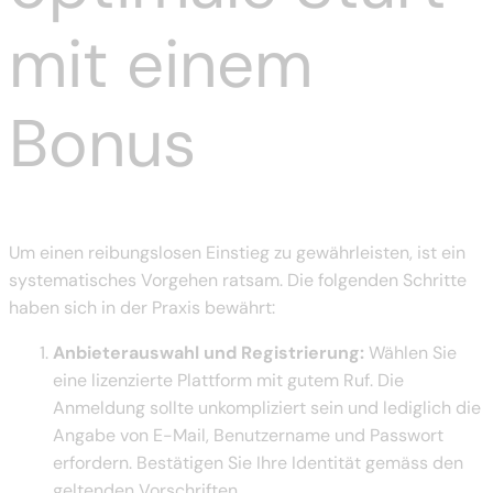
mit einem
Bonus
Um einen reibungslosen Einstieg zu gewährleisten, ist ein
systematisches Vorgehen ratsam. Die folgenden Schritte
haben sich in der Praxis bewährt:
Anbieterauswahl und Registrierung:
Wählen Sie
eine lizenzierte Plattform mit gutem Ruf. Die
Anmeldung sollte unkompliziert sein und lediglich die
Angabe von E-Mail, Benutzername und Passwort
erfordern. Bestätigen Sie Ihre Identität gemäss den
geltenden Vorschriften.