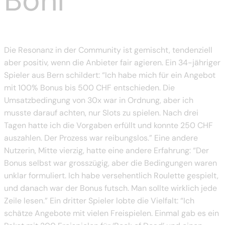
Boni
Die Resonanz in der Community ist gemischt, tendenziell
aber positiv, wenn die Anbieter fair agieren. Ein 34-jähriger
Spieler aus Bern schildert: “Ich habe mich für ein Angebot
mit 100% Bonus bis 500 CHF entschieden. Die
Umsatzbedingung von 30x war in Ordnung, aber ich
musste darauf achten, nur Slots zu spielen. Nach drei
Tagen hatte ich die Vorgaben erfüllt und konnte 250 CHF
auszahlen. Der Prozess war reibungslos.” Eine andere
Nutzerin, Mitte vierzig, hatte eine andere Erfahrung: “Der
Bonus selbst war grosszügig, aber die Bedingungen waren
unklar formuliert. Ich habe versehentlich Roulette gespielt,
und danach war der Bonus futsch. Man sollte wirklich jede
Zeile lesen.” Ein dritter Spieler lobte die Vielfalt: “Ich
schätze Angebote mit vielen Freispielen. Einmal gab es ein