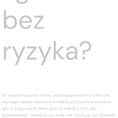
bez
ryzyka?
W świecie hazardu online, poszukiwanie oferty, która nie
wymaga wpłaty własnych środków, przypomina szukanie
igły w stogu siana. Wielu graczy marzy o tym, aby
przetestować maszyny czy stoły, nie ryzykując ani złotówki.