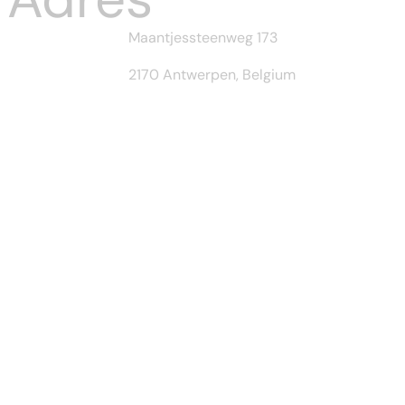
Maantjessteenweg 173
2170 Antwerpen, Belgium