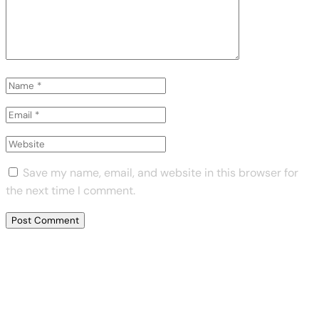
Save my name, email, and website in this browser for
the next time I comment.
Previous
BDMbet Refer-a-