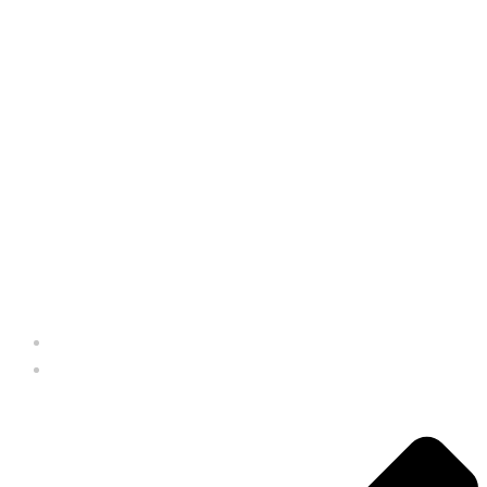
Krokodillenhof
Home
Menukaart