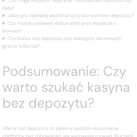
Czy mogę wypłacić wygraną z bonusu bez depozytu od
razu?
Jakie gry najlepiej wybierać przy bonusie bez depozytu?
Czy muszę podawać dokumenty przy wypłacie z
bonusu?
Czy bonus bez depozytu jest dostępny dla nowych
graczy tylko raz?
Podsumowanie: Czy
warto szukać kasyna
bez depozytu?
Oferty bez depozytu to świetny sposób na poznanie
platformy bez zobowiązań, ale wymagają rozwagi. Kluczem