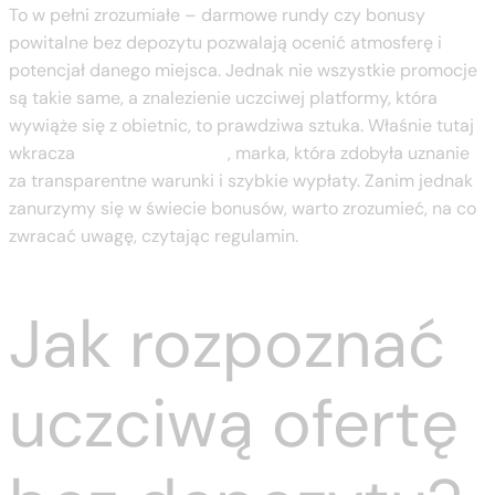
To w pełni zrozumiałe – darmowe rundy czy bonusy
powitalne bez depozytu pozwalają ocenić atmosferę i
potencjał danego miejsca. Jednak nie wszystkie promocje
są takie same, a znalezienie uczciwej platformy, która
wywiąże się z obietnic, to prawdziwa sztuka. Właśnie tutaj
wkracza
fireballbet-pl.com
, marka, która zdobyła uznanie
za transparentne warunki i szybkie wypłaty. Zanim jednak
zanurzymy się w świecie bonusów, warto zrozumieć, na co
zwracać uwagę, czytając regulamin.
Jak rozpoznać
uczciwą ofertę