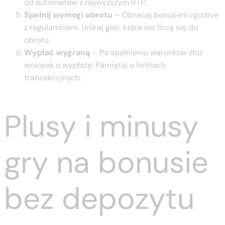
od automatów z najwyższym RTP.
Spełnij wymogi obrotu
– Obracaj bonusem zgodnie
z regulaminem. Unikaj gier, które nie liczą się do
obrotu.
Wypłać wygraną
– Po spełnieniu warunków złoż
wniosek o wypłatę. Pamiętaj o limitach
transakcyjnych.
Plusy i minusy
gry na bonusie
bez depozytu