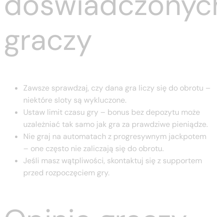
doświadczonyc
graczy
Zawsze sprawdzaj, czy dana gra liczy się do obrotu –
niektóre sloty są wykluczone.
Ustaw limit czasu gry – bonus bez depozytu może
uzależniać tak samo jak gra za prawdziwe pieniądze.
Nie graj na automatach z progresywnym jackpotem
– one często nie zaliczają się do obrotu.
Jeśli masz wątpliwości, skontaktuj się z supportem
przed rozpoczęciem gry.