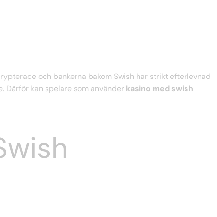
 krypterade och bankerna bakom Swish har strikt efterlevnad
re. Därför kan spelare som använder
kasino med swish
Swish