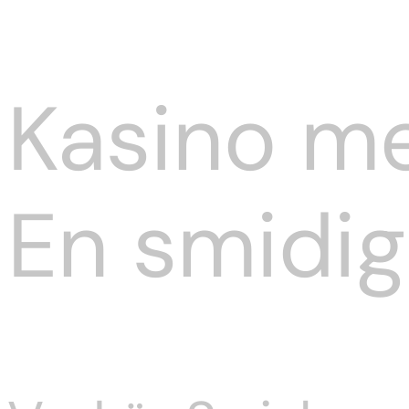
Kasino me
En smidig