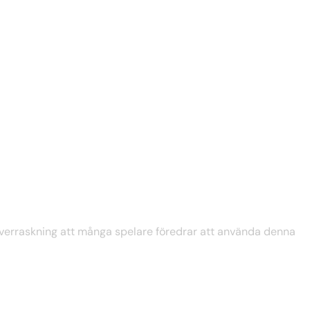
 överraskning att många spelare föredrar att använda denna