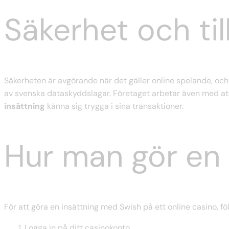
Säkerhet och till
Säkerheten är avgörande när det gäller online spelande, oc
av svenska dataskyddslagar. Företaget arbetar även med att
insättning
känna sig trygga i sina transaktioner.
Hur man gör en
För att göra en insättning med Swish på ett online casino, fö
Logga in på ditt casinokonto.