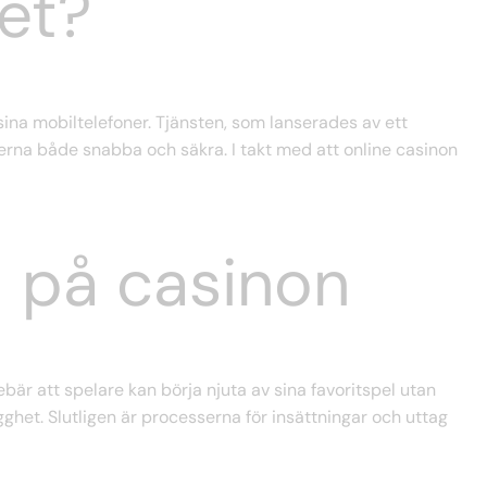
et?
sina mobiltelefoner. Tjänsten, som lanserades av ett
erna både snabba och säkra. I takt med att online casinon
 på casinon
ebär att spelare kan börja njuta av sina favoritspel utan
gghet. Slutligen är processerna för insättningar och uttag