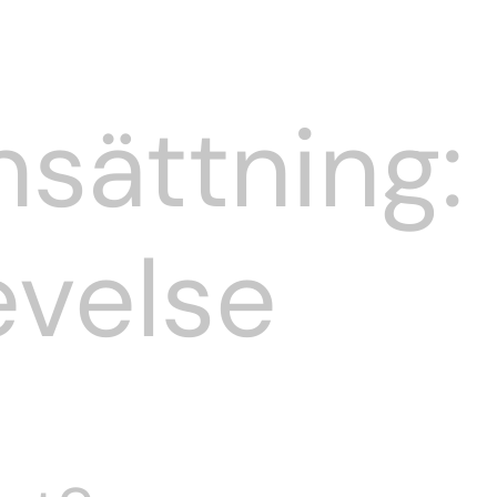
sättning:
evelse