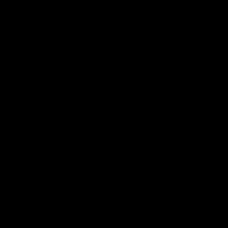
De
Geschiedenis
van Casino
Nederland