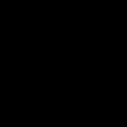
Home
Menukaart