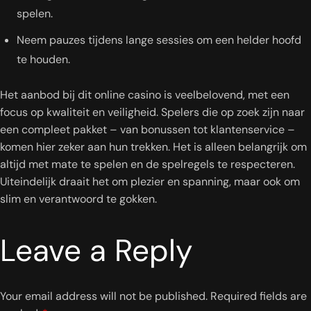
spelen.
Neem pauzes tijdens lange sessies om een helder hoofd
te houden.
Het aanbod bij dit online casino is veelbelovend, met een
focus op kwaliteit en veiligheid. Spelers die op zoek zijn naar
een compleet pakket – van bonussen tot klantenservice –
komen hier zeker aan hun trekken. Het is alleen belangrijk om
altijd met mate te spelen en de spelregels te respecteren.
Uiteindelijk draait het om plezier en spanning, maar ook om
slim en verantwoord te gokken.
Leave a Reply
Your email address will not be published.
Required fields are