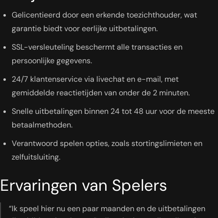
Gelicentieerd door een erkende toezichthouder, wat
garantie biedt voor eerlijke uitbetalingen.
SSL-versleuteling beschermt alle transacties en
persoonlijke gegevens.
24/7 klantenservice via livechat en e-mail, met
gemiddelde reactietijden van onder de 2 minuten.
Snelle uitbetalingen binnen 24 tot 48 uur voor de meeste
betaalmethoden.
Verantwoord spelen opties, zoals stortingslimieten en
zelfuitsluiting.
Ervaringen van Spelers
“Ik speel hier nu een paar maanden en de uitbetalingen