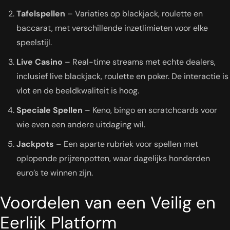
Tafelspellen
– Variaties op blackjack, roulette en
baccarat, met verschillende inzetlimieten voor elke
speelstijl.
Live Casino
– Real-time streams met echte dealers,
inclusief live blackjack, roulette en poker. De interactie is
vlot en de beeldkwaliteit is hoog.
Speciale Spellen
– Keno, bingo en scratchcards voor
wie even een andere uitdaging wil.
Jackpots
– Een aparte rubriek voor spellen met
oplopende prijzenpotten, waar dagelijks honderden
euro’s te winnen zijn.
Voordelen van een Veilig en
Eerlijk Platform