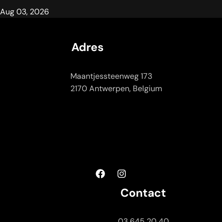
Aug 03, 2026
Adres
Maantjessteenweg 173
2170 Antwerpen, Belgium
Contact
03 645 20 40