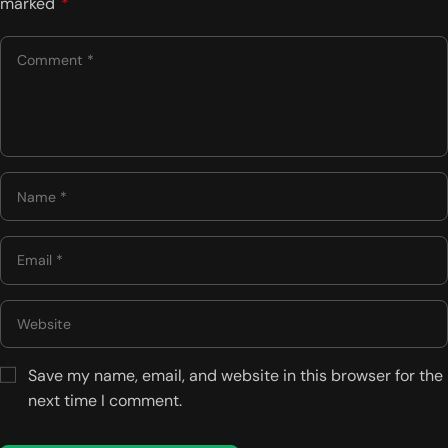
marked
*
Save my name, email, and website in this browser for the
next time I comment.